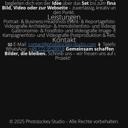
begleiten dich von der
Idee
über das
Set
bis zum
finalen
Bild, Video oder zur Webseite
– zuverlässig, kreativ und auf
den Punkt.
Leistungen
Portrait- & Business-Headshots Event- & Reportagefoto- und
Videografie Architektur- & Immobilienfoto- und Videografie
Gastronomie- & Foodfoto- und Videografie Image- &
Kampagnenfoto- und Videografie Postproduktion & Retusche
Kontakt
📧 E-Mail:
contact@photojockey-studio.com
📱 Telefon /
WhatsApp:
+49 172 9528918
Gemeinsam schaffen wir
Bilder, die bleiben.
Schreib uns – wir freuen uns auf dein
Projekt!
© 2025 PhotoJockey Studio – Alle Rechte vorbehalten.