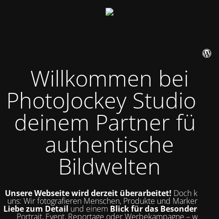
Willkommen bei
PhotoJockey Studio –
deinem Partner für
authentische
Bildwelten
Unsere Webseite wird derzeit überarbeitet!
Doch kurz zu
uns: Wir fotografieren Menschen, Produkte und Marken mit
Liebe zum Detail
und einem
Blick für das Besondere
. Ob
Portrait, Event, Reportage oder Werbekampagne – wir