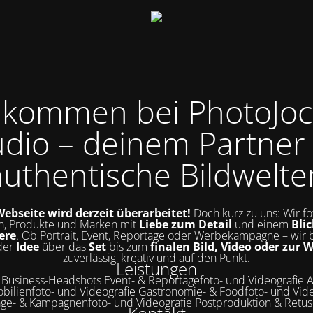
llkommen bei PhotoJoc
udio – deinem Partner 
authentische Bildwelte
ebseite wird derzeit überarbeitet!
Doch kurz zu uns: Wir fo
, Produkte und Marken mit
Liebe zum Detail
und einem
Blic
ere
. Ob Portrait, Event, Reportage oder Werbekampagne – wir 
der
Idee
über das
Set
bis zum
finalen Bild, Video oder zur 
zuverlässig, kreativ und auf den Punkt.
Leistungen
& Business-Headshots Event- & Reportagefoto- und Videografie A
bilienfoto- und Videografie Gastronomie- & Foodfoto- und Vide
ge- & Kampagnenfoto- und Videografie Postproduktion & Retu