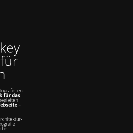
key
für
n
tografieren
k für das
begleiten
Webseite
–
rchitektur-
ografie
sche