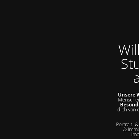
Wi
St
Unsere W
Menschen
Besond
dich von 
Portrait- 
& Immo
Ima