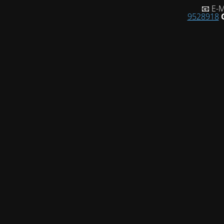
📧 E-M
9528918