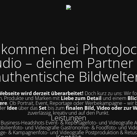
llkommen bei PhotoJoc
udio – deinem Partner 
authentische Bildwelte
ebseite wird derzeit überarbeitet!
Doch kurz zu uns: Wir fo
, Produkte und Marken mit
Liebe zum Detail
und einem
Blic
ere
. Ob Portrait, Event, Reportage oder Werbekampagne – wir 
der
Idee
über das
Set
bis zum
finalen Bild, Video oder zur 
zuverlässig, kreativ und auf den Punkt.
Leistungen
& Business-Headshots Event- & Reportagefoto- und Videografie A
bilienfoto- und Videografie Gastronomie- & Foodfoto- und Vide
ge- & Kampagnenfoto- und Videografie Postproduktion & Retu