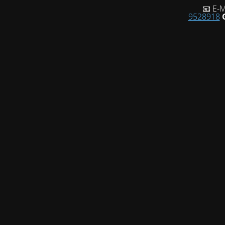
📧 E-M
9528918