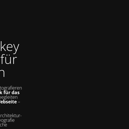
key
für
n
tografieren
k für das
begleiten
Webseite
–
rchitektur-
ografie
sche