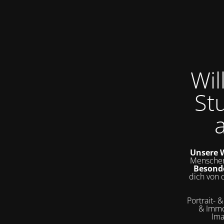
Wi
St
Unsere W
Menschen
Besond
dich von 
Portrait- 
& Immo
Ima