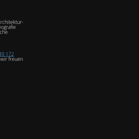
rchitektur-
ografie
sche
49 172
wir freuen