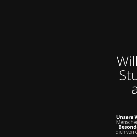
Wi
St
Unsere W
Menschen
Besond
dich von 