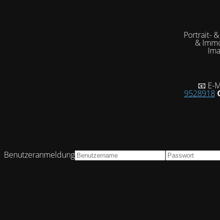
Portrait- 
& Immo
Ima
📧 E-M
9528918
Benutzeranmeldung