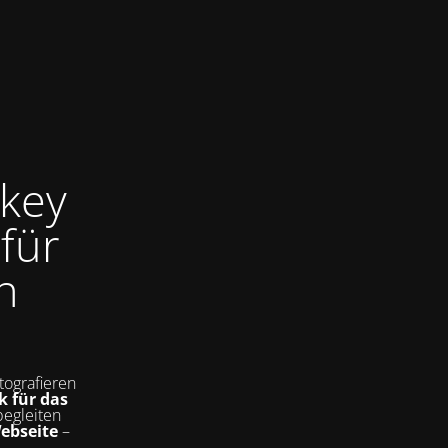
key
für
n
tografieren
k für das
begleiten
Webseite
–