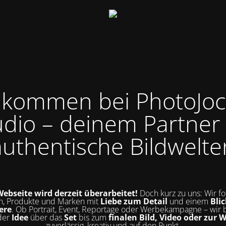
llkommen bei PhotoJoc
udio – deinem Partner 
authentische Bildwelte
ebseite wird derzeit überarbeitet!
Doch kurz zu uns: Wir fo
, Produkte und Marken mit
Liebe zum Detail
und einem
Blic
ere
. Ob Portrait, Event, Reportage oder Werbekampagne – wir 
der
Idee
über das
Set
bis zum
finalen Bild, Video oder zur 
zuverlässig, kreativ und auf den Punkt.