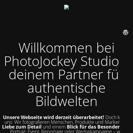
Willkommen bei
PhotoJockey Studio –
deinem Partner für
authentische
Bildwelten
Unsere Webseite wird derzeit überarbeitet!
Doch kurz zu
uns: Wir fotografieren Menschen, Produkte und Marken mit
Liebe zum Detail
und einem
Blick für das Besondere
. Ob
Portrait, Event, Reportage oder Werbekampagne – wir