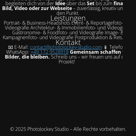
begleiten dich von der
Idee
über das
Set
bis zum
finalen
Bild, Video oder zur Webseite
– zuverlässig, kreativ und auf
den Punkt.
Leistungen
Portrait- & Business-Headshots Event- & Reportagefoto- und
Videografie Architektur- & Immobilienfoto- und Videografie
Gastronomie- & Foodfoto- und Videografie Image- &
Kampagnenfoto- und Videografie Postproduktion & Retusche
Kontakt
📧 E-Mail:
contact@photojockey-studio.com
📱 Telefon /
WhatsApp:
+49 172 9528918
Gemeinsam schaffen wir
Bilder, die bleiben.
Schreib uns – wir freuen uns auf dein
Projekt!
© 2025 PhotoJockey Studio – Alle Rechte vorbehalten.