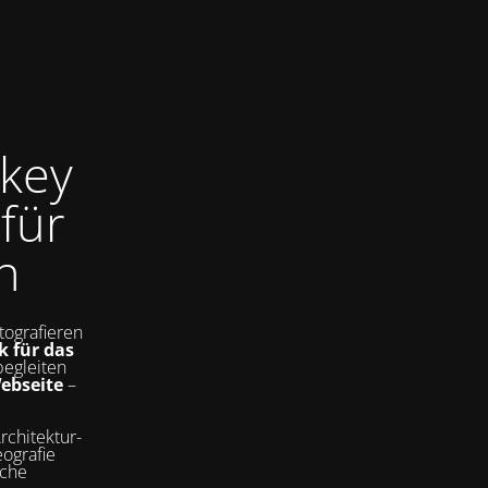
key
für
n
tografieren
k für das
begleiten
Webseite
–
rchitektur-
ografie
sche