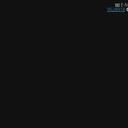
📧 E-M
9528918