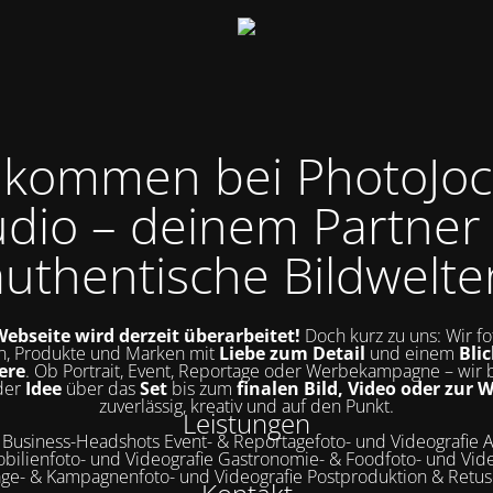
llkommen bei PhotoJoc
udio – deinem Partner 
authentische Bildwelte
ebseite wird derzeit überarbeitet!
Doch kurz zu uns: Wir fo
, Produkte und Marken mit
Liebe zum Detail
und einem
Blic
ere
. Ob Portrait, Event, Reportage oder Werbekampagne – wir 
der
Idee
über das
Set
bis zum
finalen Bild, Video oder zur 
zuverlässig, kreativ und auf den Punkt.
Leistungen
& Business-Headshots Event- & Reportagefoto- und Videografie A
bilienfoto- und Videografie Gastronomie- & Foodfoto- und Vide
ge- & Kampagnenfoto- und Videografie Postproduktion & Retu