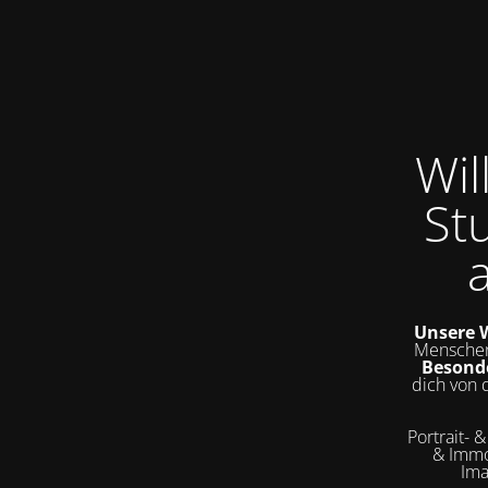
Wi
St
Unsere W
Menschen
Besond
dich von 
Portrait- 
& Immo
Ima