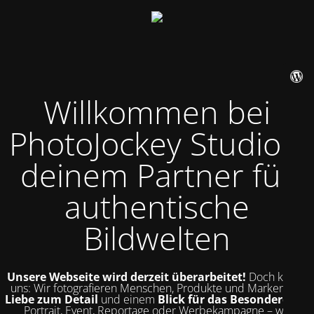
Willkommen bei
PhotoJockey Studio –
deinem Partner für
authentische
Bildwelten
Unsere Webseite wird derzeit überarbeitet!
Doch kurz zu
uns: Wir fotografieren Menschen, Produkte und Marken mit
Liebe zum Detail
und einem
Blick für das Besondere
. Ob
Portrait, Event, Reportage oder Werbekampagne – wir