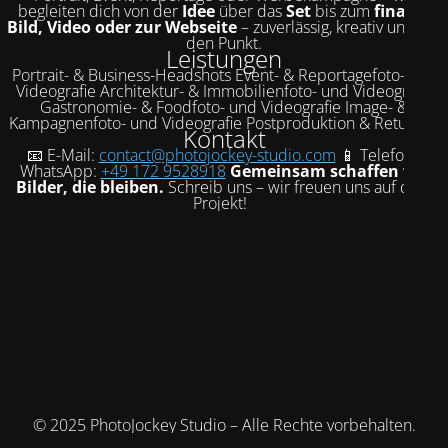
begleiten dich von der
Idee
über das
Set
bis zum
finalen
Bild, Video oder zur Webseite
– zuverlässig, kreativ und auf
den Punkt.
Leistungen
Portrait- & Business-Headshots Event- & Reportagefoto- und
Videografie Architektur- & Immobilienfoto- und Videografie
Gastronomie- & Foodfoto- und Videografie Image- &
Kampagnenfoto- und Videografie Postproduktion & Retusche
Kontakt
📧 E-Mail:
contact@photojockey-studio.com
📱 Telefon /
WhatsApp:
+49 172 9528918
Gemeinsam schaffen wir
Bilder, die bleiben.
Schreib uns – wir freuen uns auf dein
Projekt!
© 2025 PhotoJockey Studio – Alle Rechte vorbehalten.