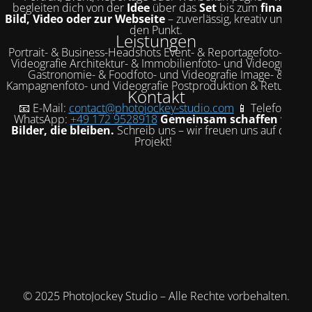
begleiten dich von der
Idee
über das
Set
bis zum
finalen
Bild, Video oder zur Webseite
– zuverlässig, kreativ und auf
den Punkt.
Leistungen
Portrait- & Business-Headshots Event- & Reportagefoto- und
Videografie Architektur- & Immobilienfoto- und Videografie
Gastronomie- & Foodfoto- und Videografie Image- &
Kampagnenfoto- und Videografie Postproduktion & Retusche
Kontakt
📧 E-Mail:
contact@photojockey-studio.com
📱 Telefon /
WhatsApp:
+49 172 9528918
Gemeinsam schaffen wir
Bilder, die bleiben.
Schreib uns – wir freuen uns auf dein
Projekt!
© 2025 PhotoJockey Studio – Alle Rechte vorbehalten.