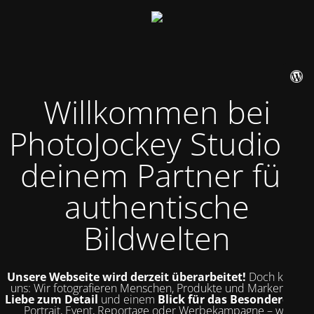
Willkommen bei
PhotoJockey Studio –
deinem Partner für
authentische
Bildwelten
Unsere Webseite wird derzeit überarbeitet!
Doch kurz zu
uns: Wir fotografieren Menschen, Produkte und Marken mit
Liebe zum Detail
und einem
Blick für das Besondere
. Ob
Portrait, Event, Reportage oder Werbekampagne – wir