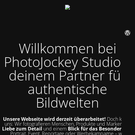
Willkommen bei
PhotoJockey Studio –
deinem Partner für
authentische
Bildwelten
Unsere Webseite wird derzeit überarbeitet!
Doch kurz zu
uns: Wir fotografieren Menschen, Produkte und Marken mit
Liebe zum Detail
und einem
Blick für das Besondere
. Ob
Portrait, Event, Reportage oder Werbekampagne – wir