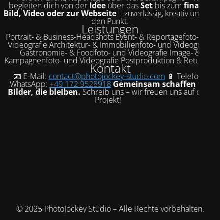
begleiten dich von der
Idee
über das
Set
bis zum
finalen
Bild, Video oder zur Webseite
– zuverlässig, kreativ und auf
den Punkt.
Leistungen
Portrait- & Business-Headshots Event- & Reportagefoto- und
Videografie Architektur- & Immobilienfoto- und Videografie
Gastronomie- & Foodfoto- und Videografie Image- &
Kampagnenfoto- und Videografie Postproduktion & Retusche
Kontakt
📧 E-Mail:
contact@photojockey-studio.com
📱 Telefon /
WhatsApp:
+49 172 9528918
Gemeinsam schaffen wir
Bilder, die bleiben.
Schreib uns – wir freuen uns auf dein
Projekt!
© 2025 PhotoJockey Studio – Alle Rechte vorbehalten.