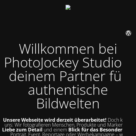
Willkommen bei
PhotoJockey Studio –
deinem Partner für
authentische
Bildwelten
Unsere Webseite wird derzeit überarbeitet!
Doch kurz zu
uns: Wir fotografieren Menschen, Produkte und Marken mit
Liebe zum Detail
und einem
Blick für das Besondere
. Ob
Portrait, Event, Reportage oder Werbekampagne – wir