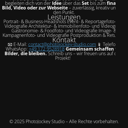
begleiten dich von der
Idee
über das
Set
bis zum
finalen
Bild, Video oder zur Webseite
– zuverlässig, kreativ und auf
den Punkt.
Leistungen
Portrait- & Business-Headshots Event- & Reportagefoto- und
Videografie Architektur- & Immobilienfoto- und Videografie
Gastronomie- & Foodfoto- und Videografie Image- &
Kampagnenfoto- und Videografie Postproduktion & Retusche
Kontakt
📧 E-Mail:
contact@photojockey-studio.com
📱 Telefon /
WhatsApp:
+49 172 9528918
Gemeinsam schaffen wir
Bilder, die bleiben.
Schreib uns – wir freuen uns auf dein
Projekt!
© 2025 PhotoJockey Studio – Alle Rechte vorbehalten.