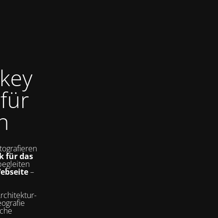
key
für
n
tografieren
k für das
begleiten
Webseite
–
rchitektur-
ografie
sche