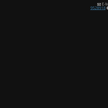
📧 E-M
9528918