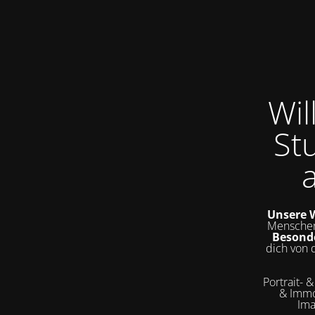
Wi
St
Unsere W
Menschen
Besond
dich von 
Portrait- 
& Immo
Ima