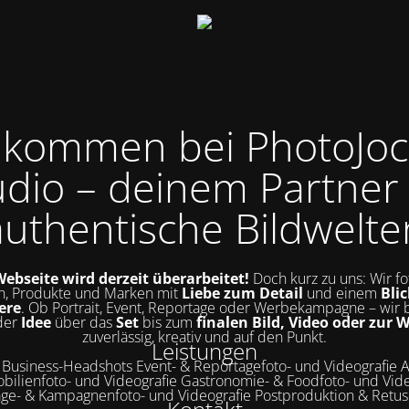
llkommen bei PhotoJoc
udio – deinem Partner 
authentische Bildwelte
ebseite wird derzeit überarbeitet!
Doch kurz zu uns: Wir fo
, Produkte und Marken mit
Liebe zum Detail
und einem
Blic
ere
. Ob Portrait, Event, Reportage oder Werbekampagne – wir 
der
Idee
über das
Set
bis zum
finalen Bild, Video oder zur 
zuverlässig, kreativ und auf den Punkt.
Leistungen
& Business-Headshots Event- & Reportagefoto- und Videografie A
bilienfoto- und Videografie Gastronomie- & Foodfoto- und Vide
ge- & Kampagnenfoto- und Videografie Postproduktion & Retu