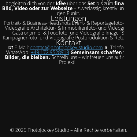
begleiten dich von der
Idee
über das
Set
bis zum
finalen
Bild, Video oder zur Webseite
– zuverlässig, kreativ und auf
den Punkt.
Leistungen
Portrait- & Business-Headshots Event- & Reportagefoto- und
Videografie Architektur- & Immobilienfoto- und Videografie
Gastronomie- & Foodfoto- und Videografie Image- &
Kampagnenfoto- und Videografie Postproduktion & Retusche
Kontakt
📧 E-Mail:
contact@photojockey-studio.com
📱 Telefon /
WhatsApp:
+49 172 9528918
Gemeinsam schaffen wir
Bilder, die bleiben.
Schreib uns – wir freuen uns auf dein
Projekt!
© 2025 PhotoJockey Studio – Alle Rechte vorbehalten.