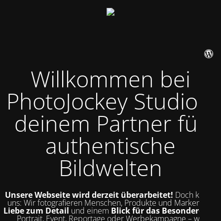
Willkommen bei
PhotoJockey Studio –
deinem Partner für
authentische
Bildwelten
Unsere Webseite wird derzeit überarbeitet!
Doch kurz zu
uns: Wir fotografieren Menschen, Produkte und Marken mit
Liebe zum Detail
und einem
Blick für das Besondere
. Ob
Portrait, Event, Reportage oder Werbekampagne – wir