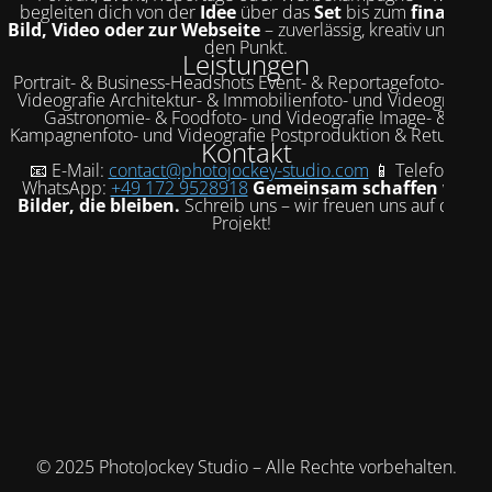
begleiten dich von der
Idee
über das
Set
bis zum
finalen
Bild, Video oder zur Webseite
– zuverlässig, kreativ und auf
den Punkt.
Leistungen
Portrait- & Business-Headshots Event- & Reportagefoto- und
Videografie Architektur- & Immobilienfoto- und Videografie
Gastronomie- & Foodfoto- und Videografie Image- &
Kampagnenfoto- und Videografie Postproduktion & Retusche
Kontakt
📧 E-Mail:
contact@photojockey-studio.com
📱 Telefon /
WhatsApp:
+49 172 9528918
Gemeinsam schaffen wir
Bilder, die bleiben.
Schreib uns – wir freuen uns auf dein
Projekt!
© 2025 PhotoJockey Studio – Alle Rechte vorbehalten.