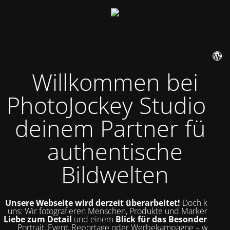
Willkommen bei
PhotoJockey Studio –
deinem Partner für
authentische
Bildwelten
Unsere Webseite wird derzeit überarbeitet!
Doch kurz zu
uns: Wir fotografieren Menschen, Produkte und Marken mit
Liebe zum Detail
und einem
Blick für das Besondere
. Ob
Portrait, Event, Reportage oder Werbekampagne – wir