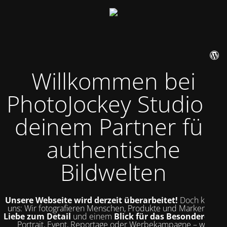
Willkommen bei
PhotoJockey Studio –
deinem Partner für
authentische
Bildwelten
Unsere Webseite wird derzeit überarbeitet!
Doch kurz zu
uns: Wir fotografieren Menschen, Produkte und Marken mit
Liebe zum Detail
und einem
Blick für das Besondere
. Ob
Portrait, Event, Reportage oder Werbekampagne – wir