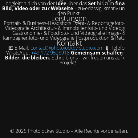
begleiten dich von der
Idee
über das
Set
bis zum
finalen
Bild, Video oder zur Webseite
– zuverlässig, kreativ und auf
den Punkt.
Leistungen
Portrait- & Business-Headshots Event- & Reportagefoto- und
Videografie Architektur- & Immobilienfoto- und Videografie
Gastronomie- & Foodfoto- und Videografie Image- &
Kampagnenfoto- und Videografie Postproduktion & Retusche
Kontakt
📧 E-Mail:
contact@photojockey-studio.com
📱 Telefon /
WhatsApp:
+49 172 9528918
Gemeinsam schaffen wir
Bilder, die bleiben.
Schreib uns – wir freuen uns auf dein
Projekt!
© 2025 PhotoJockey Studio – Alle Rechte vorbehalten.